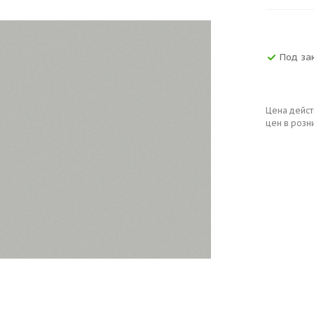
Под зак
Цена дейст
цен в розн