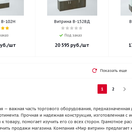
 В-102Н
Витрина В-152ВД
В
заказ
Под заказ
уб.
/шт
20 595
руб.
/шт
1
Показать еще
1
2
ая — важная часть торгового оборудования, предназначенная
ртимента. Прочная и надежная конструкция, изготовленная с
 к товару, помогает изучить его со всех сторон. Грамотное р
ичить продажи магазина. Компания «Мир витрин» предлагает 