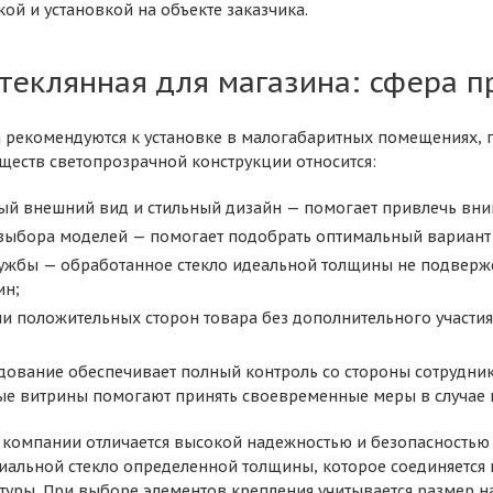
кой и установкой на объекте заказчика.
стеклянная для магазина: сфера 
а рекомендуются к установке в малогабаритных помещениях, п
еств светопрозрачной конструкции относится:
ый внешний вид и стильный дизайн — помогает привлечь вни
выбора моделей — помогает подобрать оптимальный вариант 
лужбы — обработанное стекло идеальной толщины не подверж
ин;
и положительных сторон товара без дополнительного участия
дование обеспечивает полный контроль со стороны сотрудник
ые витрины помогают принять своевременные меры в случае 
компании отличается высокой надежностью и безопасностью 
иальной стекло определенной толщины, которое соединяется
уры. При выборе элементов крепления учитывается размер на