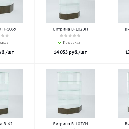
 П-106У
Витрина В-102ВН
В
заказ
Под заказ
б.
/шт
14 055
руб.
/шт
1
а В-62
Витрина В-102УН
В