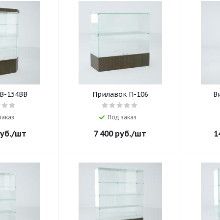
В-154ВВ
Прилавок П-106
В
заказ
Под заказ
уб.
/шт
7 400
руб.
/шт
1