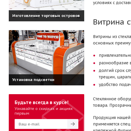
условиях с достав
Изготовление торговых островов
Витрина 
Витрины из стекл
основных преимущ
привлекательн
разнообразие 
долгий срок с
трещин, царап
Установка подсветки
удобство подач
Стеклянное обору
Будьте всегда в курсе!
товара. Прозрачн
Узнавайте о скидках и акциях
первым
Продукция нашей 
применяется спец
крепежной фурнит