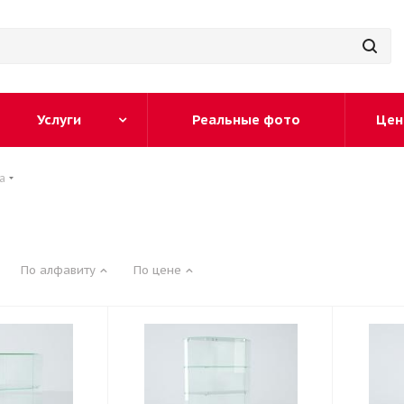
Услуги
Реальные фото
Цен
а
По алфавиту
По цене