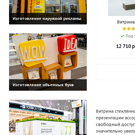
Изготовление наружной рекламы
Витрина
Под 
12 710
р
Изготовление объемных букв
Витрина стеклянн
презентации ассо
свободный доступ
значительно увел