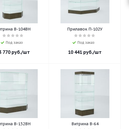
итрина В-104ВН
Прилавок П-102У
Под заказ
Под заказ
3 770
руб.
/шт
10 441
руб.
/шт
итрина В-152ВН
Витрина В-64