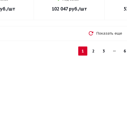
уб.
/шт
102 047
руб.
/шт
5
Показать еще
1
2
3
6