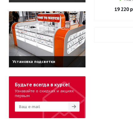
19 220
р
Установка подсветки
Будьте всегда в курсе!
Узнавайте о скидках и акциях
первым