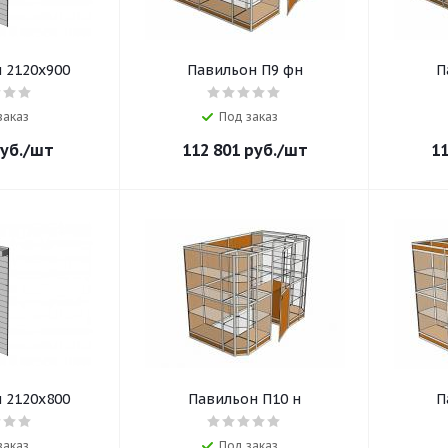
 2120х900
Павильон П9 фн
П
заказ
Под заказ
уб.
/шт
112 801
руб.
/шт
11
 2120х800
Павильон П10 н
П
заказ
Под заказ