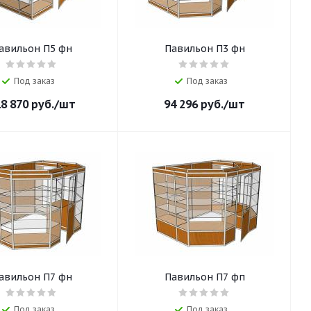
авильон П5 фн
Павильон П3 фн
Под заказ
Под заказ
8 870
руб.
/шт
94 296
руб.
/шт
авильон П7 фн
Павильон П7 фп
Под заказ
Под заказ