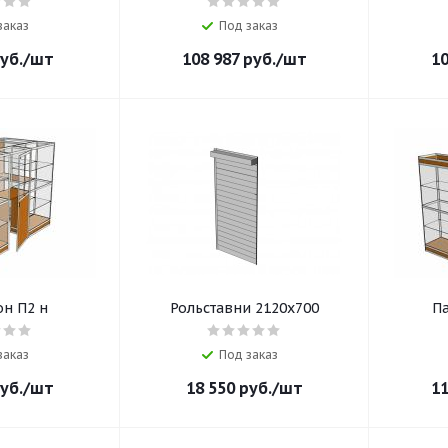
заказ
Под заказ
уб.
/шт
108 987
руб.
/шт
10
н П2 н
Рольставни 2120х700
П
заказ
Под заказ
уб.
/шт
18 550
руб.
/шт
11