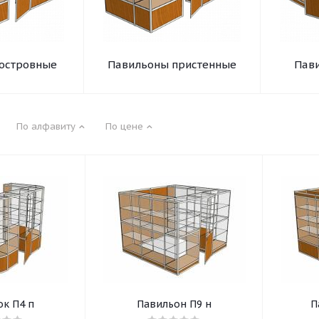
островные
Павильоны пристенные
Пав
По алфавиту
По цене
к П4 п
Павильон П9 н
П