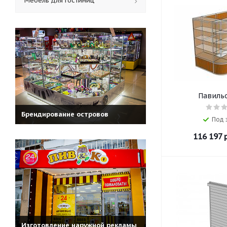
Мебель для гостиниц
Павильо
Брендирование островов
Под 
116 197
р
Изготовление наружной рекламы