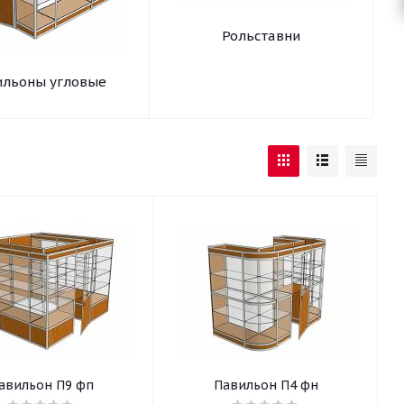
Рольставни
ильоны угловые
авильон П9 фп
Павильон П4 фн