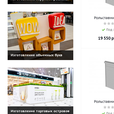
Рольставни
Под 
19 550
р
Изготовление объемных букв
Рольставни
Изготовление торговых островов
Под 