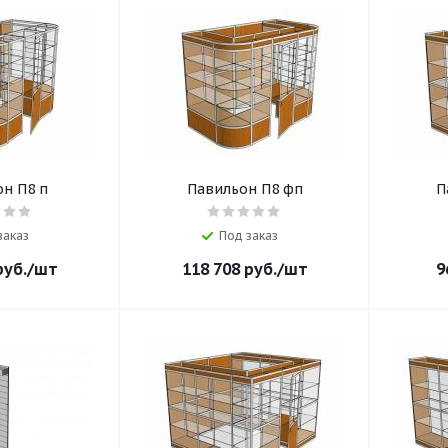
н П8 п
Павильон П8 фп
П
заказ
Под заказ
уб.
/шт
118 708
руб.
/шт
9