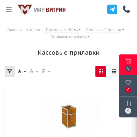
Главная
-
Каталог
-
Торговая мебель
-
Прилавки Еврошоп
-
Прилавки под кассу
Кассовые прилавки
0
0
0