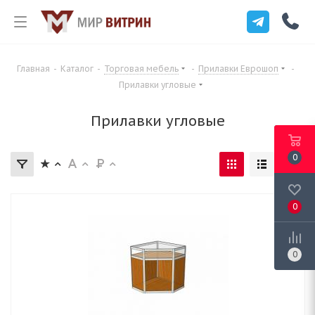
Главная
-
Каталог
-
Торговая мебель
-
Прилавки Еврошоп
-
Прилавки угловые
Прилавки угловые
0
0
0