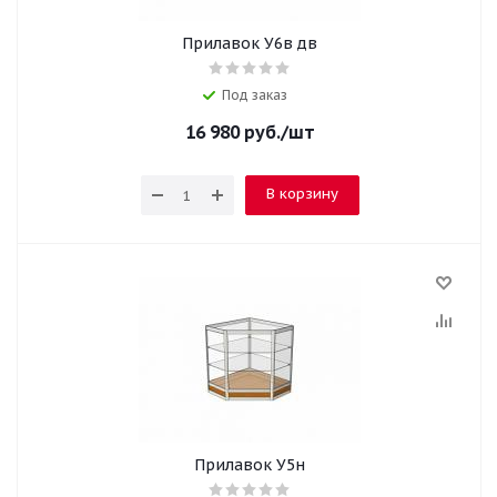
Прилавок У6в дв
Под заказ
16 980
руб.
/шт
В корзину
Прилавок У5н