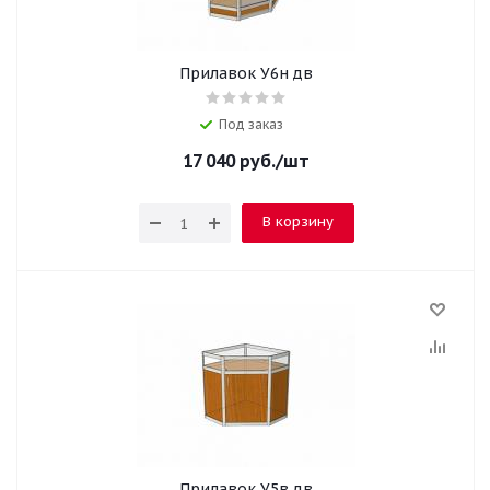
Прилавок У6н дв
Под заказ
17 040
руб.
/шт
В корзину
Прилавок У5в дв