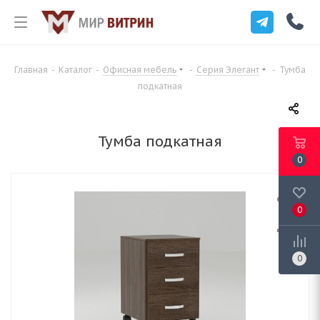
Главная
-
Каталог
-
Офисная мебель
-
Серия Элегант
-
Тумба
подкатная
Тумба подкатная
0
0
0