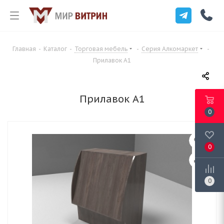
Главная
-
Каталог
-
Торговая мебель
-
Серия Алкомаркет
-
Прилавок А1
Прилавок А1
0
0
0