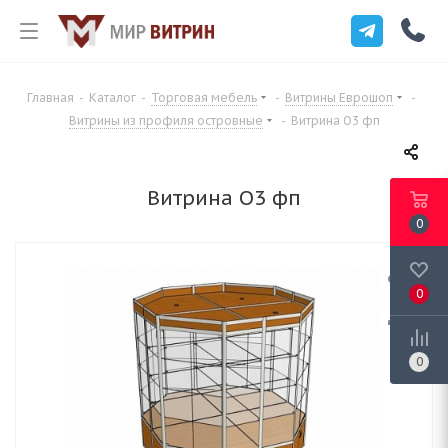
Главная
-
Каталог
-
Торговая мебель
-
Витрины Еврошоп
-
Витрины из профиля островные
-
Витрина О3 фп
Витрина О3 фп
0
0
0