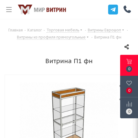
Главная
-
Каталог
-
Торговая мебель
-
Витрины Еврошоп
-
Витрины из профиля прямоугольные
-
Витрина П1 фн
Витрина П1 фн
0
0
0