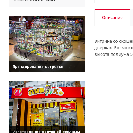
Описание
Витрина со скошен
дверках. Возможно
высота подиума 5
Брендирование островов
Изготовление наружной рекламы