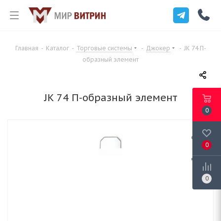
Главная
-
Каталог
-
Торговые системы
-
Джокер
-
JK 74 П-
образный элемент
JK 74 П-образный элемент
0
0
0