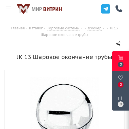
Главная
-
Каталог
-
Торговые системы
-
Джокер
-
JK 13
Шаровое окончание трубы
JK 13 Шаровое окончание трубы
0
0
0